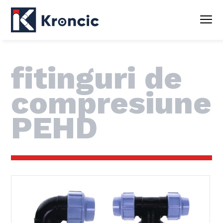
fitinguri de
compresiune
PEHD