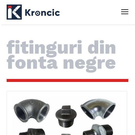
fitinguri din
fonta negre