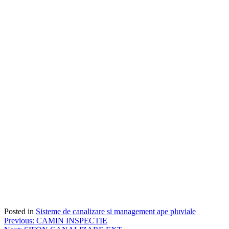
Posted in
Sisteme de canalizare si management ape pluviale
Post
Previous:
CAMIN INSPECTIE