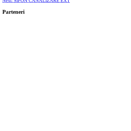
Next:
SIFON CANALIZARE EXT
navigation
Parteneri