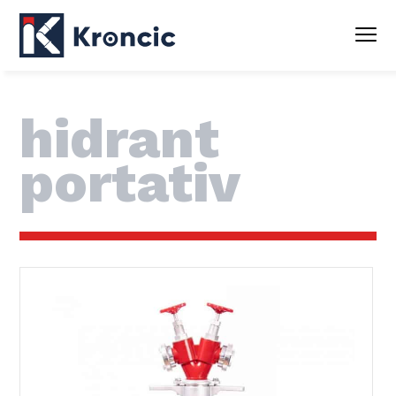
hidrant
portativ