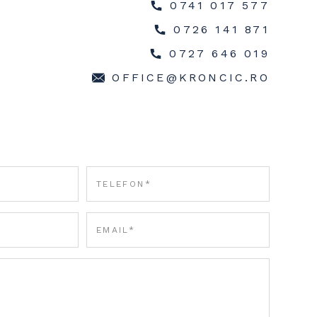
0741 017 577
0726 141 871
0727 646 019
OFFICE@KRONCIC.RO
J