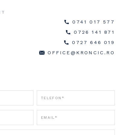
CT
0741 017 577
0726 141 871
0727 646 019
OFFICE@KRONCIC.RO
J