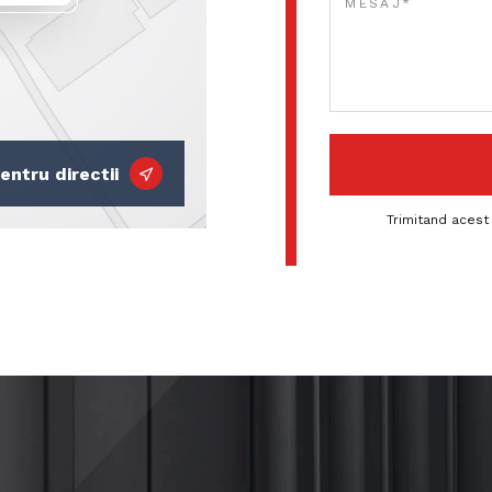
entru directii
Trimitand acest